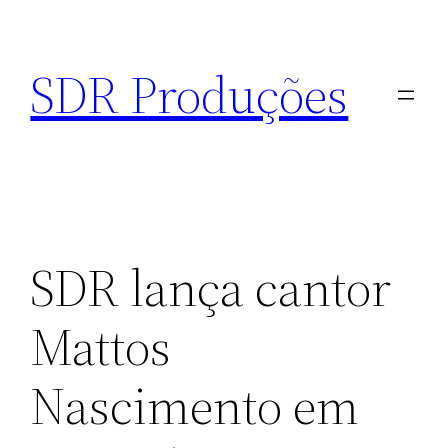
Pular
para
SDR Produções
o
conteúdo
SDR lança cantor
Mattos
Nascimento em