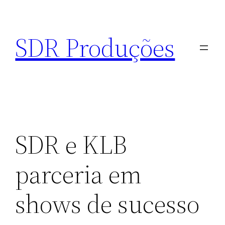
Pular
para
SDR Produções
o
conteúdo
SDR e KLB
parceria em
shows de sucesso